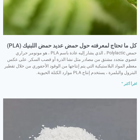
كل ما تحتاج لمعرفته حول حمض عديد حمض اللبنيك (PLA)
حمض Polylactic ، الذي يشار إليه عادة باسم PLA ، هو مونومر حراري
عضوي متجدد مشتق من مصادر مثل نشا الذرة أو قصب السكر. على عكس
معظم المواد البلاستيكية التي يتم إنتاجها من الوقود الأحفوري من خلال تقطير
البترول والبلمرة ، يستخدم إنتاج PLA موارد الكتلة الحيوية.
اقرأ أكثر "