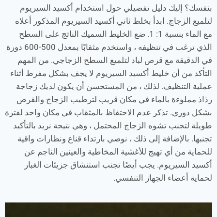
بنفسك؟ إليك دليل تفصيلي حول استخدام أكسيد السيريوم
لتلميع الزجاج. ابدأ بخلط ثاني أكسيد السيريوم المذكور أعلاه
مع الماء بنسبة 1: 1. ضع الخليط السميك الناتج على السطح
الذي ترغب في تنظيفه ، واستخدم مثقابًا بمعدل 500-600 دورة
في الدقيقة مع قرص لباد لتلميع السطح الزجاجي. من المهم
التأكد من أن خليط أكسيد السيريوم لا يجف بشكل مفرط أثناء
عملية التنظيف. لذلك ، من المستحسن أن يكون لديك زجاجة
رذاذ مملوءة بالماء في مكان قريب لترطيب الزجاج والقرص
بشكل دوري. تذكر عدم الاحتفاظ بالمثقاب في مكان واحد لفترة
طويلة لتجنب تشوه الزجاج المحتمل ، وهي نتيجة نريد بالتأكيد
تجنبها. بالإضافة إلى ذلك ، نوصي بارتداء قناع ونظارات واقية
للحماية من أي تهيج للأغشية المخاطية والعينين الناجم عن
أكسيد السيريوم. يجب أيضًا تجنب استنشاق جزيئات الغبار
لحماية أعضاء الجهاز التنفسي.