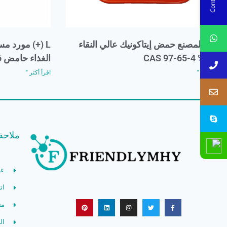
يوفر المصنع حمض إيتاكونيك عالي النقاء
L (+) مورد
99.8% CAS 97-65-4
الغذاء حامض H2C4H4O6
اقرأ أكثر "
اقرأ أكثر "
ملاحة
ع
ات
مع
ال