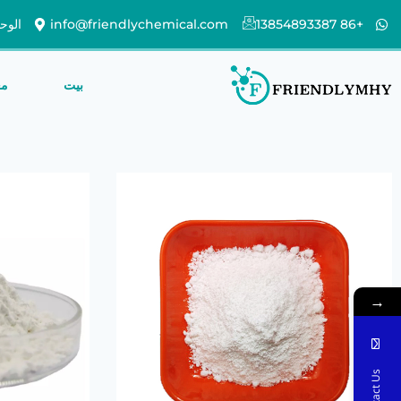
+86 13854893387
info@friendlychemical.com
الوحدة 1102 ، الكتلة الثامنة ، واندا بلازا ،
بيت
مع
→
Contact Us