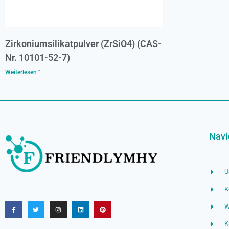
Zirkoniumsilikatpulver (ZrSiO4) (CAS-
Nr. 10101-52-7)
Weiterlesen "
Navi
K
W
K