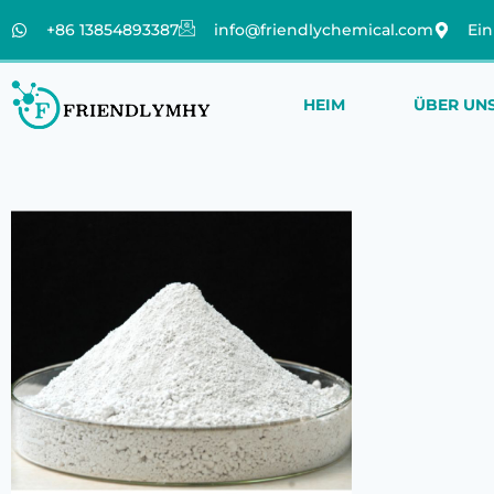
+86 13854893387
info@friendlychemical.com
Ein
HEIM
ÜBER UN