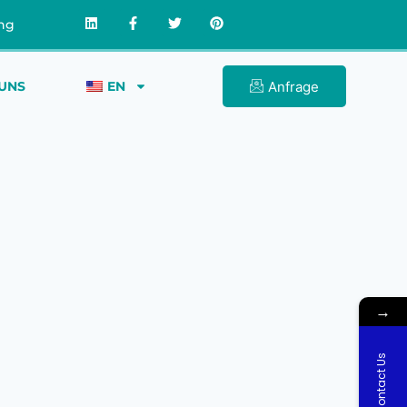
ong
Anfrage
 UNS
EN
→
Contact Us