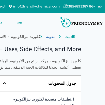
+86 13854893387
info@friendlychemical.com
الوحدة 1102 ، الكتلة الثامنة ، واندا بلازا ،
بيت
مع
بيت
مدونة
كلوريد بنزالكونيوم - الاست
 Uses, Side Effects, and More
كلوريد بنزالكونيوم ، مركب رائع من الأمونيوم الربا
تعطيل أغشية الخلايا للكائنات الحية الدقيقة ، مما ي
جدول المحتويات
تطبيقات متعددة لكلوريد بنزالكونيوم