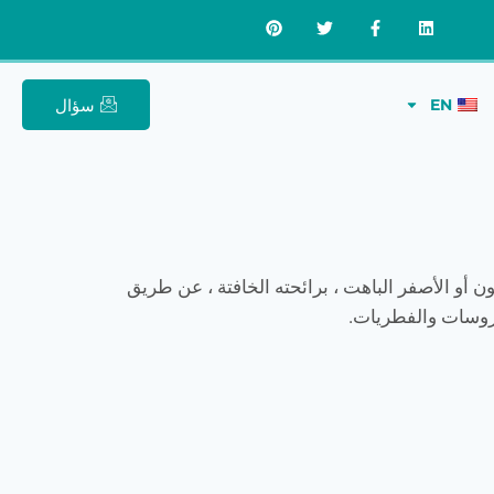
سؤال
EN
ن أو الأصفر الباهت ، برائحته الخافتة ، عن طريق
فيروسات والفطريات.