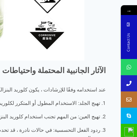
→
Contact Us
الآثار الجانبية المحتملة واحتياطات 
عند استخدامه وفقًا للإرشادات ، يكون كلوريد البنزالك
1. تهيج الجلد: الاستخدام المطول أو المتكرر لكلوريد البنزالكونيوم يمكن أن يسبب تهيج الجلد ، والذي يتميز بالاحمرار والحكة والجفاف.
2. تهيج العين: من المهم تجنب استخدام كلوريد البنزالكونيوم في منتجات العيون للأفراد ذوي العيون الحساسة ، حيث قد يسبب تهيج العين.
3. ردود الفعل التحسسية: في حالات نادرة ، قد تحد