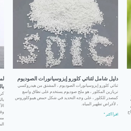
دليل شامل لثنائي كلورو إيزوسيانورات الصوديوم
لم
ثنائي كلورو إيزوسيانورات الصوديوم ، المشتق من هيدروكسي
با
تريازين المكلور ، هو ملح صوديوم يستخدم على نطاق واسع
كرب
كمصدر للكلور ، على وجه التحديد في شكل حمض هيبوكلوروس
بال
، لأغراض تطهير المياه.
الأ
اج
وقا
اقرأ أكثر "
مست
الس