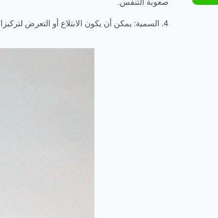
صعوبة التنفس.
4. السمية: يمكن أن يكون الابتلاع أو التعرض لتركيزات عالية من كلوريد البنزالكونيوم سامًا وقد يؤدي إلى أعراض مثل الغثيان والقيء والصداع.