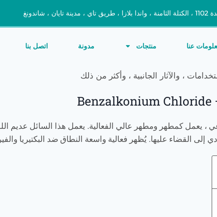
 طريق تاي ، مدينة تايان ، شاندونغ
لومات عنا
منتجات
مدونة
اتصل بنا
خدامات ، والآثار الجانبية ، وأكثر من ذلك
Benzalkonium Chloride –
عي ، يعمل كمطهر ومطهر عالي الفعالية. يعمل هذا السائل عديم اللو
ؤدي إلى القضاء عليها. يُظهر فعالية واسعة النطاق ضد البكتيريا وال