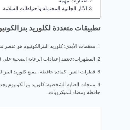
اعتبارات مهمة
الآثار الجانبية المحتملة واحتياطات السلامة
تطبيقات متعددة لكلوريد بنزالكونيو
1. معقمات الأيدي: كلوريد البنزالكونيوم هو عنصر نشط يستخدم على نطاق واسع في مطهرات الأيدي ، مما يساعد على مكافحة انتشار العدوى بشكل فعال.
2. المطهرات: تعتمد إعدادات الرعاية الصحية على قوة كلوريد البنزالكونيوم في المنتجات المطهرة لتعقيم الأسطح والأدوات والمعدات.
3. قطرات العين: كمادة حافظة ، يمنع كلوريد البنزالكونيوم نمو البكتيريا في قطرات العين ، مما يضمن السلامة وطول العمر.
4. منتجات العناية الشخصية: كلوريد بنزالكونيوم 
حافظة ومضاد للميكروبات.