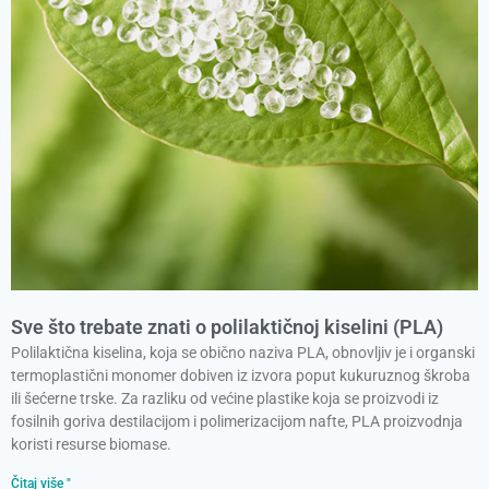
Sve što trebate znati o polilaktičnoj kiselini (PLA)
Polilaktična kiselina, koja se obično naziva PLA, obnovljiv je i organski
termoplastični monomer dobiven iz izvora poput kukuruznog škroba
ili šećerne trske. Za razliku od većine plastike koja se proizvodi iz
fosilnih goriva destilacijom i polimerizacijom nafte, PLA proizvodnja
koristi resurse biomase.
Čitaj više "