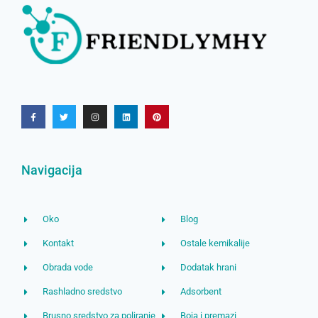
Navigacija
Oko
Blog
Kontakt
Ostale kemikalije
Obrada vode
Dodatak hrani
Rashladno sredstvo
Adsorbent
Brusno sredstvo za poliranje
Boja i premazi