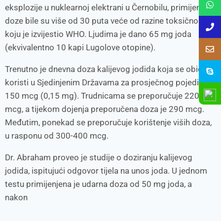
eksplozije u nuklearnoj elektrani u Černobilu, primijenjene
doze bile su više od 30 puta veće od razine toksičnosti
koju je izvijestio WHO. Ljudima je dano 65 mg joda
(ekvivalentno 10 kapi Lugolove otopine).
Trenutno je dnevna doza kalijevog jodida koja se obično
koristi u Sjedinjenim Državama za prosječnog pojedinca
150 mcg (0,15 mg). Trudnicama se preporučuje 220
mcg, a tijekom dojenja preporučena doza je 290 mcg.
Međutim, ponekad se preporučuje korištenje viših doza,
u rasponu od 300-400 mcg.
Dr. Abraham proveo je studije o doziranju kalijevog
jodida, ispitujući odgovor tijela na unos joda. U jednom
testu primijenjena je udarna doza od 50 mg joda, a
nakon