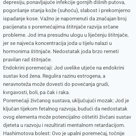
depresiju, ponavljajuće infekcije gornjih dišnih putova,
pogoršanje stanja kože (suhoću), slabost i prekomjerno
ispadanje kose. Važno je napomenuti da značajan broj
pacijenata s poremećajima štitnjače razvija srčane
probleme. Jod ima presudnu ulogu u liječenju štitnjače,
jer se najveća koncentracija joda u tijelu nalazi u
hormonima štitnjače. Nedostatak joda brzo remeti
pravilan rad štitnjače.
Endokrini poremećaji: Jod uvelike utječe na endokrini
sustav kod žena. Regulira razinu estrogena, a
neravnoteža može dovesti do povećanja grudi,
kvrgavosti, boli, pa čak i raka.
Poremećaji živčanog sustava, uključujući mozak: Jod je
ključan tijekom fetalnog razvoja, budući da nedostatak
ovog elementa može potencijalno oštetiti živčani sustav
djeteta u razvoju i rezultirati mentalnom retardacijom.
Hashimotova bolest: Ovo je upalni poremećaj, točnije