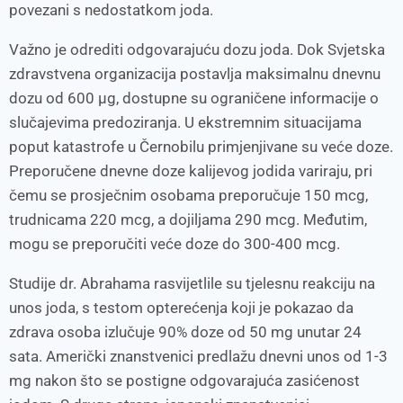
povezani s nedostatkom joda.
Važno je odrediti odgovarajuću dozu joda. Dok Svjetska
zdravstvena organizacija postavlja maksimalnu dnevnu
dozu od 600 µg, dostupne su ograničene informacije o
slučajevima predoziranja. U ekstremnim situacijama
poput katastrofe u Černobilu primjenjivane su veće doze.
Preporučene dnevne doze kalijevog jodida variraju, pri
čemu se prosječnim osobama preporučuje 150 mcg,
trudnicama 220 mcg, a dojiljama 290 mcg. Međutim,
mogu se preporučiti veće doze do 300-400 mcg.
Studije dr. Abrahama rasvijetlile su tjelesnu reakciju na
unos joda, s testom opterećenja koji je pokazao da
zdrava osoba izlučuje 90% doze od 50 mg unutar 24
sata. Američki znanstvenici predlažu dnevni unos od 1-3
mg nakon što se postigne odgovarajuća zasićenost