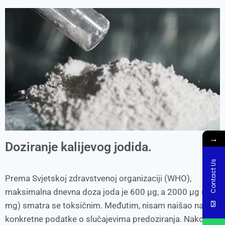
→
Doziranje kalijevog jodida.
Contact Us
Prema Svjetskoj zdravstvenoj organizaciji (WHO),
maksimalna dnevna doza joda je 600 µg, a 2000 µg (2
mg) smatra se toksičnim. Međutim, nisam naišao na
konkretne podatke o slučajevima predoziranja. Nakon