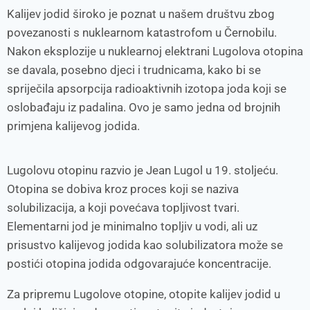
Kalijev jodid široko je poznat u našem društvu zbog
povezanosti s nuklearnom katastrofom u Černobilu.
Nakon eksplozije u nuklearnoj elektrani Lugolova otopina
se davala, posebno djeci i trudnicama, kako bi se
spriječila apsorpcija radioaktivnih izotopa joda koji se
oslobađaju iz padalina. Ovo je samo jedna od brojnih
primjena kalijevog jodida.
Lugolovu otopinu razvio je Jean Lugol u 19. stoljeću.
Otopina se dobiva kroz proces koji se naziva
solubilizacija, a koji povećava topljivost tvari.
Elementarni jod je minimalno topljiv u vodi, ali uz
prisustvo kalijevog jodida kao solubilizatora može se
postići otopina jodida odgovarajuće koncentracije.
Za pripremu Lugolove otopine, otopite kalijev jodid u