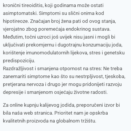
kronični tireoiditis, koji godinama može ostati
asimptomatski. Simptomi su slični onima kod
hipotireoze. Značajan broj žena pati od ovog stanja,
vjerojatno zbog poremećaja endokrinog sustava.
Međutim, točni uzroci još uvijek nisu jasni i mogli bi
uključivati prekomjernu i dugotrajnu konzumaciju joda,
korištenje imunomodulatornih lijekova, stres i genetsku
predispoziciju.
Razdražljivost i smanjena otpornost na stres: Ne treba
zanemariti simptome kao što su nestrpljivost, tjeskoba,
pretjerana nervoza i drugo jer mogu pridonijeti razvoju
depresije i smanjenom osjećaju životne radosti.
Za online kupnju kalijevog jodida, preporučeni izvor bi
bila naša web stranica. Prioritet nam je opskrba
kvalitetnih proizvoda na globalnom tržištu.