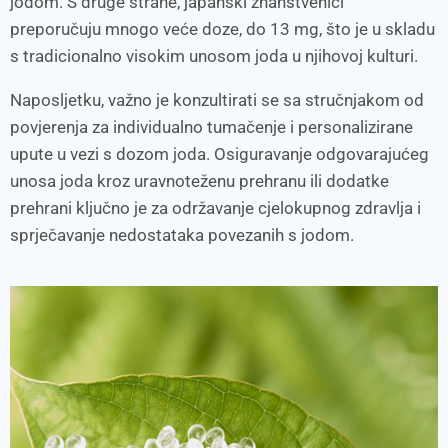
jodom. S druge strane, japanski znanstvenici
preporučuju mnogo veće doze, do 13 mg, što je u skladu
s tradicionalno visokim unosom joda u njihovoj kulturi.
Naposljetku, važno je konzultirati se sa stručnjakom od
povjerenja za individualno tumačenje i personalizirane
upute u vezi s dozom joda. Osiguravanje odgovarajućeg
unosa joda kroz uravnoteženu prehranu ili dodatke
prehrani ključno je za održavanje cjelokupnog zdravlja i
sprječavanje nedostataka povezanih s jodom.