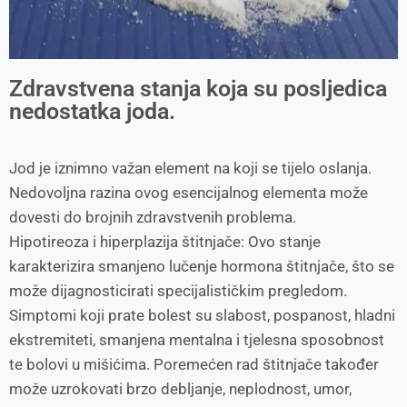
Zdravstvena stanja koja su posljedica
nedostatka joda.
Jod je iznimno važan element na koji se tijelo oslanja.
Nedovoljna razina ovog esencijalnog elementa može
dovesti do brojnih zdravstvenih problema.
Hipotireoza i hiperplazija štitnjače: Ovo stanje
karakterizira smanjeno lučenje hormona štitnjače, što se
može dijagnosticirati specijalističkim pregledom.
Simptomi koji prate bolest su slabost, pospanost, hladni
ekstremiteti, smanjena mentalna i tjelesna sposobnost
te bolovi u mišićima. Poremećen rad štitnjače također
može uzrokovati brzo debljanje, neplodnost, umor,