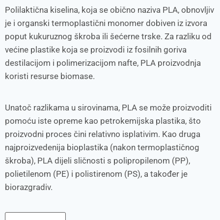
Polilaktična kiselina, koja se obično naziva PLA, obnovljiv
je i organski termoplastični monomer dobiven iz izvora
poput kukuruznog škroba ili šećerne trske. Za razliku od
većine plastike koja se proizvodi iz fosilnih goriva
destilacijom i polimerizacijom nafte, PLA proizvodnja
koristi resurse biomase.
Unatoč razlikama u sirovinama, PLA se može proizvoditi
pomoću iste opreme kao petrokemijska plastika, što
proizvodni proces čini relativno isplativim. Kao druga
najproizvedenija bioplastika (nakon termoplastičnog
škroba), PLA dijeli sličnosti s polipropilenom (PP),
polietilenom (PE) i polistirenom (PS), a također je
biorazgradiv.