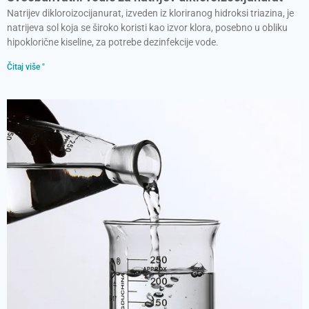
Natrijev dikloroizocijanurat, izveden iz kloriranog hidroksi triazina, je
natrijeva sol koja se široko koristi kao izvor klora, posebno u obliku
hipoklorične kiseline, za potrebe dezinfekcije vode.
Čitaj više "