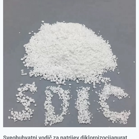
Sveobuhvatni vodič za natrijev dikloroizocijanurat