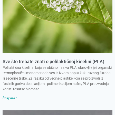
Sve što trebate znati o polilaktičnoj kiselini (PLA)
Polilaktična kiselina, koja se obično naziva PLA, obnovljiv je i organski
termoplastični monomer dobiven iz izvora poput kukuruznog škroba
ili šećerne trske. Za razliku od većine plastike koja se proizvodi iz
fosilnih goriva destilacijom i polimerizacijom nafte, PLA proizvodnja
koristi resurse biomase.
Čitaj više "