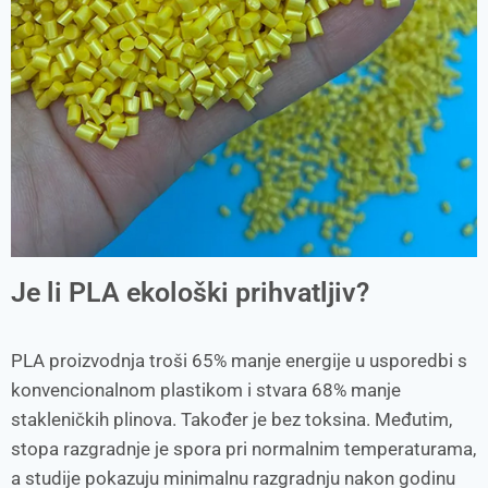
Je li PLA ekološki prihvatljiv?
PLA proizvodnja troši 65% manje energije u usporedbi s
konvencionalnom plastikom i stvara 68% manje
stakleničkih plinova. Također je bez toksina. Međutim,
stopa razgradnje je spora pri normalnim temperaturama,
a studije pokazuju minimalnu razgradnju nakon godinu