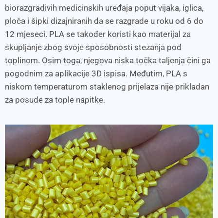
biorazgradivih medicinskih uređaja poput vijaka, iglica,
ploča i šipki dizajniranih da se razgrade u roku od 6 do
12 mjeseci. PLA se također koristi kao materijal za
skupljanje zbog svoje sposobnosti stezanja pod
toplinom. Osim toga, njegova niska točka taljenja čini ga
pogodnim za aplikacije 3D ispisa. Međutim, PLA s
niskom temperaturom staklenog prijelaza nije prikladan
za posude za tople napitke.