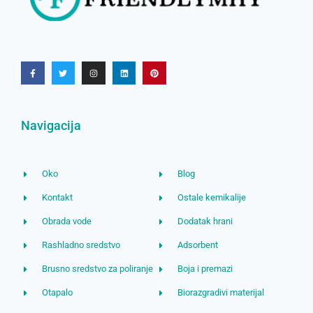
Navigacija
Oko
Blog
Kontakt
Ostale kemikalije
Obrada vode
Dodatak hrani
Rashladno sredstvo
Adsorbent
Brusno sredstvo za poliranje
Boja i premazi
Otapalo
Biorazgradivi materijal