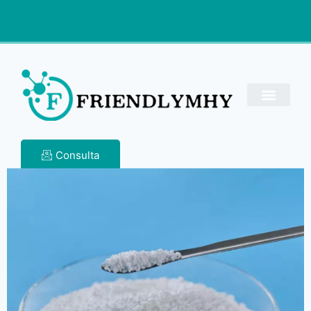
Consulta
dicloroisocianurato de
sodio