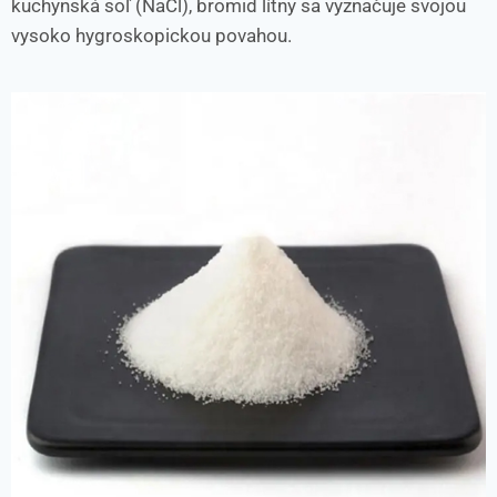
kuchynská soľ (NaCl), bromid lítny sa vyznačuje svojou
vysoko hygroskopickou povahou.