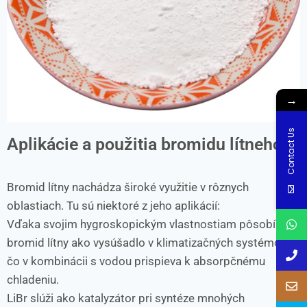
→
Contact Us
Aplikácie a použitia bromidu lítneho
Bromid lítny nachádza široké využitie v rôznych
oblastiach. Tu sú niektoré z jeho aplikácií:
Vďaka svojim hygroskopickým vlastnostiam pôsobí
bromid lítny ako vysúšadlo v klimatizačných systémoch,
čo v kombinácii s vodou prispieva k absorpčnému
chladeniu.
LiBr slúži ako katalyzátor pri syntéze mnohých