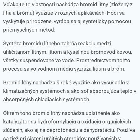
Vďaka tejto vlastnosti nachádza bromid lítny (zložený z
lítia a brómu) využitie v rôznych aplikáciách. Hoci sa
vyskytuje prirodzene, vyrába sa aj synteticky pomocou
priemyselných metód.
Syntéza bromidu lítneho zahŕňa reakciu medzi
uhličitanom lítnym, lítiom a kyselinou bromovodíkovou,
všetky suspendované vo vode. Prostredníctvom tohto
procesu sa vo vodnom médiu vyzráža lítium a bróm.
Bromid lítny nachádza široké využitie ako vysúšadlo v
klimatizačných systémoch a ako soľ absorbujúca teplo v
absorpčných chladiacich systémoch.
Okrem toho bromid lítny nachádza uplatnenie ako
katalyzátor na hydroformyláciu a oxidáciu organických
zlúčenín, ako aj na deprotonáciu a dehydratáciu. Používa
sa tiež pri čistení určitých steroidov používaných v