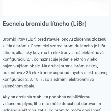
Esencia bromidu lítneho (LiBr)
Bromid lítny (LiBr) predstavuje iónovú zlúčeninu zloženú
z lítia a brómu. Chemický vzorec bromidu lítneho je LiBr.
Lítium, alkalický kov, má tri elektróny a má elektrónovú
konfiguráciu 2,1, čo naznačuje jeden elektrón v jeho
najvonkajšom obale. Na druhej strane, bróm, nekov,
pozostáva z 35 elektrónov usporiadaných v elektrónovej
konfigurácii 2, 8, 18, 7, so siedmimi elektrónmi vo
valenčnom obale.
Aby sa dosiahla stabilita podobná najbližšiemu
vzácnemu plynu, lítium to môže dosiahnuť darovaním
jedného elektrónu, zatiaľ čo bróm to môže dosiahnuť