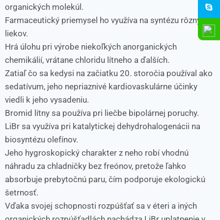
organických molekúl.
Farmaceutický priemysel ho využíva na syntézu rôznych
liekov.
Hrá úlohu pri výrobe niekoľkých anorganických
chemikálií, vrátane chloridu lítneho a ďalších.
Zatiaľ čo sa kedysi na začiatku 20. storočia používal ako
sedatívum, jeho nepriaznivé kardiovaskulárne účinky
viedli k jeho vysadeniu.
Bromid lítny sa používa pri liečbe bipolárnej poruchy.
LiBr sa využíva pri katalytickej dehydrohalogenácii na
biosyntézu olefínov.
Jeho hygroskopický charakter z neho robí vhodnú
náhradu za chladničky bez freónov, pretože ľahko
absorbuje prebytočnú paru, čím podporuje ekologickú
šetrnosť.
Vďaka svojej schopnosti rozpúšťať sa v éteri a iných
organických rozpúšťadlách nachádza LiBr uplatnenie v