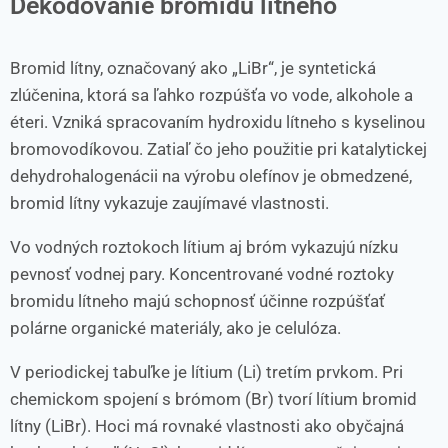
Dekódovanie bromidu lítneho
Bromid lítny, označovaný ako „LiBr“, je syntetická
zlúčenina, ktorá sa ľahko rozpúšťa vo vode, alkohole a
éteri. Vzniká spracovaním hydroxidu lítneho s kyselinou
bromovodíkovou. Zatiaľ čo jeho použitie pri katalytickej
dehydrohalogenácii na výrobu olefínov je obmedzené,
bromid lítny vykazuje zaujímavé vlastnosti.
Vo vodných roztokoch lítium aj bróm vykazujú nízku
pevnosť vodnej pary. Koncentrované vodné roztoky
bromidu lítneho majú schopnosť účinne rozpúšťať
polárne organické materiály, ako je celulóza.
V periodickej tabuľke je lítium (Li) tretím prvkom. Pri
chemickom spojení s brómom (Br) tvorí lítium bromid
lítny (LiBr). Hoci má rovnaké vlastnosti ako obyčajná