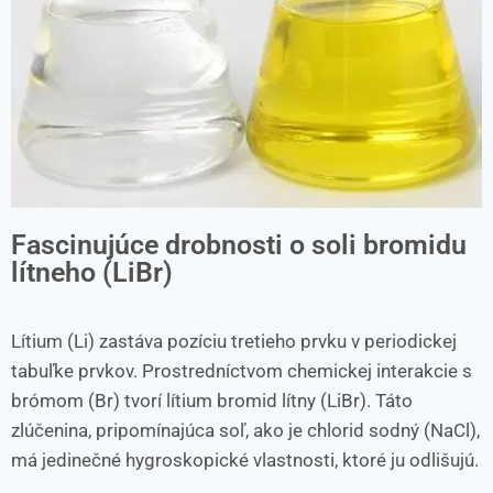
Fascinujúce drobnosti o soli bromidu
lítneho (LiBr)
Lítium (Li) zastáva pozíciu tretieho prvku v periodickej
tabuľke prvkov. Prostredníctvom chemickej interakcie s
brómom (Br) tvorí lítium bromid lítny (LiBr). Táto
zlúčenina, pripomínajúca soľ, ako je chlorid sodný (NaCl),
má jedinečné hygroskopické vlastnosti, ktoré ju odlišujú.