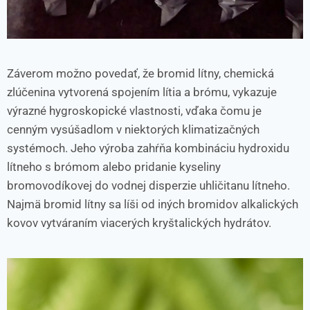
Záverom možno povedať, že bromid lítny, chemická
zlúčenina vytvorená spojením lítia a brómu, vykazuje
výrazné hygroskopické vlastnosti, vďaka čomu je
cenným vysúšadlom v niektorých klimatizačných
systémoch. Jeho výroba zahŕňa kombináciu hydroxidu
lítneho s brómom alebo pridanie kyseliny
bromovodíkovej do vodnej disperzie uhličitanu lítneho.
Najmä bromid lítny sa líši od iných bromidov alkalických
kovov vytváraním viacerých kryštalických hydrátov.