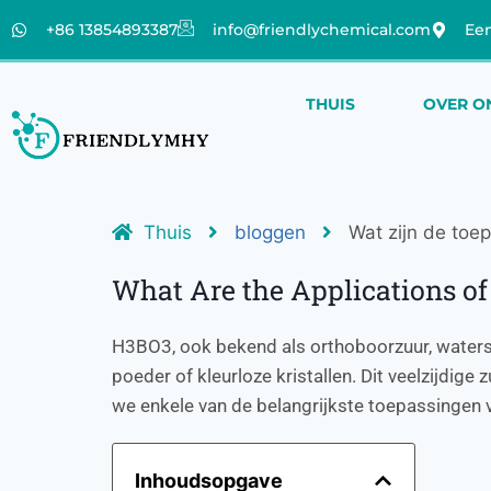
+86 13854893387
info@friendlychemical.com
Een
THUIS
OVER O
Thuis
bloggen
Wat zijn de toe
What Are the Applications of
H3BO3, ook bekend als orthoboorzuur, waterst
poeder of kleurloze kristallen. Dit veelzijdige
we enkele van de belangrijkste toepassingen 
Inhoudsopgave