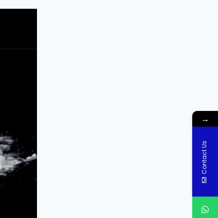
→
Contact Us