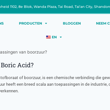
heid 1102, 8e Blok, Wanda Plaza, Tai Road, Tai'an City, Shando
NS
PRODUCTEN
BLOGGEN
NEEM C
EN
passingen van boorzuur?
 Boric Acid?
ofboraat of boorzuur, is een chemische verbinding die gewo
 zuur heeft een breed scala aan toepassingen in de industrie,
verkennen.