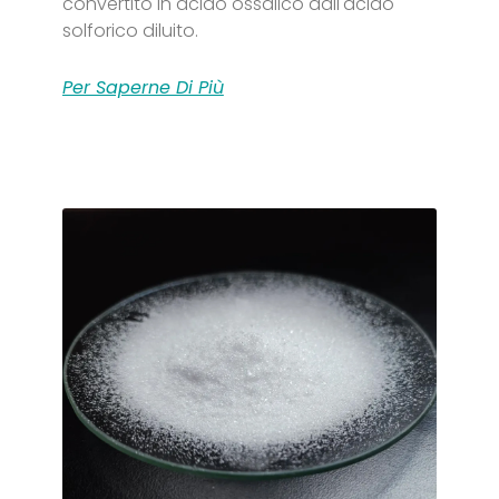
convertito in acido ossalico dall'acido
solforico diluito.
Per Saperne Di Più