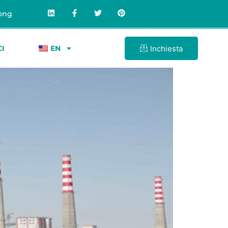
dong
Inchiesta
I
EN