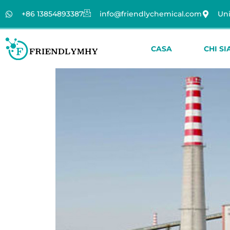
+86 13854893387
info@friendlychemical.com
Uni
CASA
CHI S