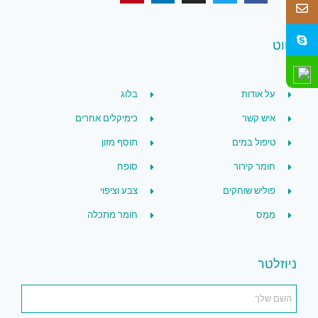
ניווט
על אודות
בלוג
איש קשר
כימיקלים אחרים
טיפול במים
תוסף מזון
חומר קירור
סופח
פוליש שוחקים
צבע וציפוי
מֵמֵס
חומר מתכלה
ניוזלטר