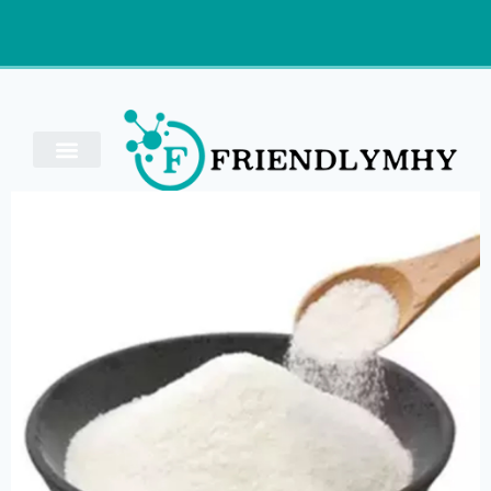
חֲקִירָה
אלומיניום אשלגן סולפט